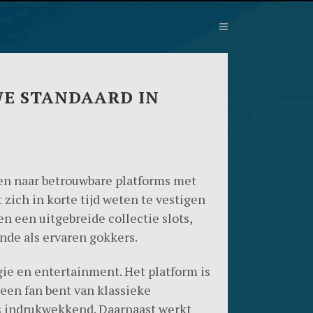
WE STANDAARD IN
ken naar betrouwbare platforms met
zich in korte tijd weten te vestigen
en een uitgebreide collectie slots,
ende als ervaren gokkers.
ie en entertainment. Het platform is
 een fan bent van klassieke
s indrukwekkend. Daarnaast werkt