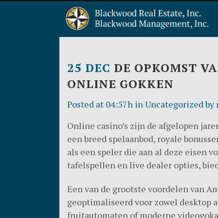
25 DEC
DE OPKOMST VA
ONLINE GOKKEN
Posted at 04:57h
in
Uncategorized
by
Online casino’s zijn de afgelopen ja
een breed spelaanbod, royale bonussen
als een speler die aan al deze eisen v
tafelspellen en live dealer opties, b
Een van de grootste voordelen van Am
geoptimaliseerd voor zowel desktop als
fruitautomaten of moderne videogoka