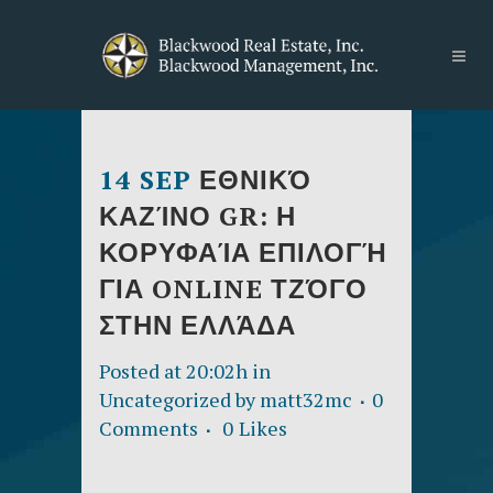
14 SEP
ΕΘΝΙΚΌ
ΚΑΖΊΝΟ GR: Η
ΚΟΡΥΦΑΊΑ ΕΠΙΛΟΓΉ
ΓΙΑ ONLINE ΤΖΌΓΟ
ΣΤΗΝ ΕΛΛΆΔΑ
Posted at 20:02h
in
Uncategorized
by
matt32mc
0
Comments
0
Likes