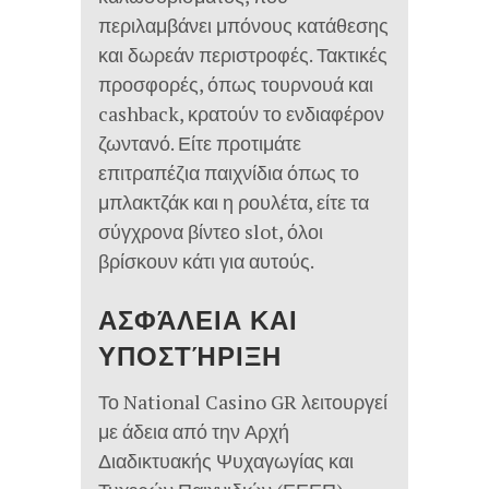
περιλαμβάνει μπόνους κατάθεσης
και δωρεάν περιστροφές. Τακτικές
προσφορές, όπως τουρνουά και
cashback, κρατούν το ενδιαφέρον
ζωντανό. Είτε προτιμάτε
επιτραπέζια παιχνίδια όπως το
μπλακτζάκ και η ρουλέτα, είτε τα
σύγχρονα βίντεο slot, όλοι
βρίσκουν κάτι για αυτούς.
ΑΣΦΆΛΕΙΑ ΚΑΙ
ΥΠΟΣΤΉΡΙΞΗ
Το National Casino GR λειτουργεί
με άδεια από την Αρχή
Διαδικτυακής Ψυχαγωγίας και