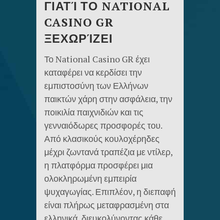
ΓΙΑΤΊ ΤΟ NATIONAL
CASINO GR
ΞΕΧΩΡΊΖΕΙ
Το National Casino GR έχει
καταφέρει να κερδίσει την
εμπιστοσύνη των Ελλήνων
παικτών χάρη στην ασφάλεια, την
ποικιλία παιχνιδιών και τις
γενναιόδωρες προσφορές του.
Από κλασικούς κουλοχέρηδες
μέχρι ζωντανά τραπέζια με ντίλερ,
η πλατφόρμα προσφέρει μια
ολοκληρωμένη εμπειρία
ψυχαγωγίας. Επιπλέον, η διεπαφή
είναι πλήρως μεταφρασμένη στα
ελληνικά, διευκολύνοντας κάθε