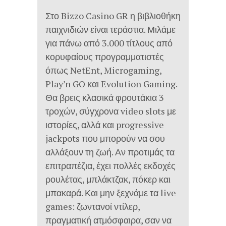
Στο Bizzo Casino GR η βιβλιοθήκη
παιχνιδιών είναι τεράστια. Μιλάμε
για πάνω από 3.000 τίτλους από
κορυφαίους προγραμματιστές
όπως NetEnt, Microgaming,
Play’n GO και Evolution Gaming.
Θα βρεις κλασικά φρουτάκια 3
τροχών, σύγχρονα video slots με
ιστορίες, αλλά και progressive
jackpots που μπορούν να σου
αλλάξουν τη ζωή. Αν προτιμάς τα
επιτραπέζια, έχει πολλές εκδοχές
ρουλέτας, μπλάκτζακ, πόκερ και
μπακαρά. Και μην ξεχνάμε τα live
games: ζωντανοί ντίλερ,
πραγματική ατμόσφαιρα, σαν να