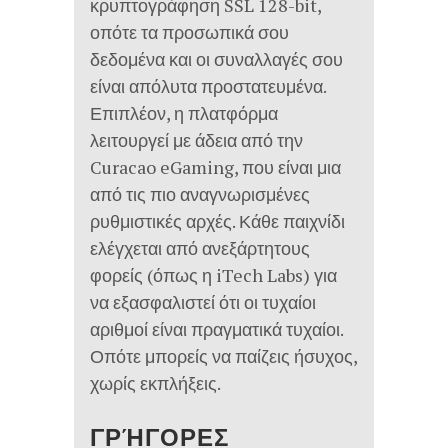
κρυπτογράφηση SSL 128-bit,
οπότε τα προσωπικά σου
δεδομένα και οι συναλλαγές σου
είναι απόλυτα προστατευμένα.
Επιπλέον, η πλατφόρμα
λειτουργεί με άδεια από την
Curacao eGaming, που είναι μια
από τις πιο αναγνωρισμένες
ρυθμιστικές αρχές. Κάθε παιχνίδι
ελέγχεται από ανεξάρτητους
φορείς (όπως η iTech Labs) για
να εξασφαλιστεί ότι οι τυχαίοι
αριθμοί είναι πραγματικά τυχαίοι.
Οπότε μπορείς να παίζεις ήσυχος,
χωρίς εκπλήξεις.
ΓΡΉΓΟΡΕΣ