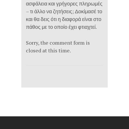
ασφάλεια και γρήγορες πληρωμές
– τι άλλο να ζητήσεις; Δοκίμασέ το
και θα δεις ότι η διαφορά είναι στο
πάθος με το οποίο έχει φτιαχτεί.
Sorry, the comment form is
closed at this time.