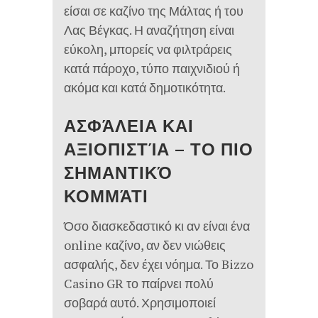
είσαι σε καζίνο της Μάλτας ή του
Λας Βέγκας. Η αναζήτηση είναι
εύκολη, μπορείς να φιλτράρεις
κατά πάροχο, τύπο παιχνιδιού ή
ακόμα και κατά δημοτικότητα.
ΑΣΦΆΛΕΙΑ ΚΑΙ
ΑΞΙΟΠΙΣΤΊΑ – ΤΟ ΠΙΟ
ΣΗΜΑΝΤΙΚΌ
ΚΟΜΜΆΤΙ
Όσο διασκεδαστικό κι αν είναι ένα
online καζίνο, αν δεν νιώθεις
ασφαλής, δεν έχει νόημα. Το Bizzo
Casino GR το παίρνει πολύ
σοβαρά αυτό. Χρησιμοποιεί