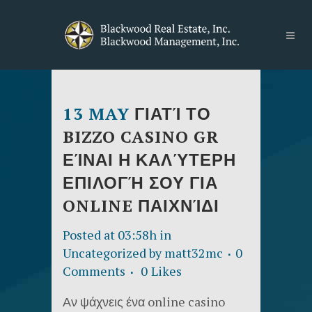
13 MAY
ΓΙΑΤΊ ΤΟ
BIZZO CASINO GR
ΕΊΝΑΙ Η ΚΑΛΎΤΕΡΗ
ΕΠΙΛΟΓΉ ΣΟΥ ΓΙΑ
ONLINE ΠΑΙΧΝΊΔΙ
Posted at 03:58h
in
Uncategorized
by
matt32mc
0
Comments
0
Likes
Αν ψάχνεις ένα online casino