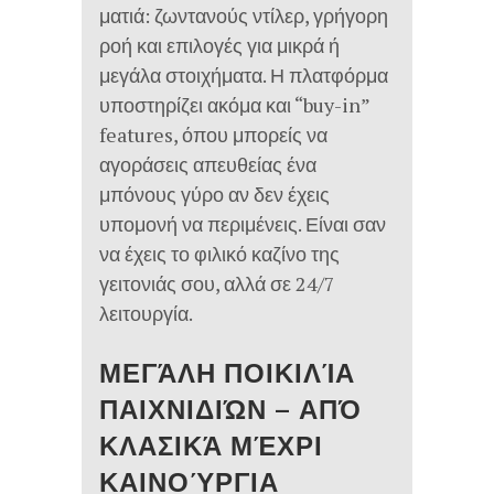
ματιά: ζωντανούς ντίλερ, γρήγορη
ροή και επιλογές για μικρά ή
μεγάλα στοιχήματα. Η πλατφόρμα
υποστηρίζει ακόμα και “buy-in”
features, όπου μπορείς να
αγοράσεις απευθείας ένα
μπόνους γύρο αν δεν έχεις
υπομονή να περιμένεις. Είναι σαν
να έχεις το φιλικό καζίνο της
γειτονιάς σου, αλλά σε 24/7
λειτουργία.
ΜΕΓΆΛΗ ΠΟΙΚΙΛΊΑ
ΠΑΙΧΝΙΔΙΏΝ – ΑΠΌ
ΚΛΑΣΙΚΆ ΜΈΧΡΙ
ΚΑΙΝΟΎΡΓΙΑ