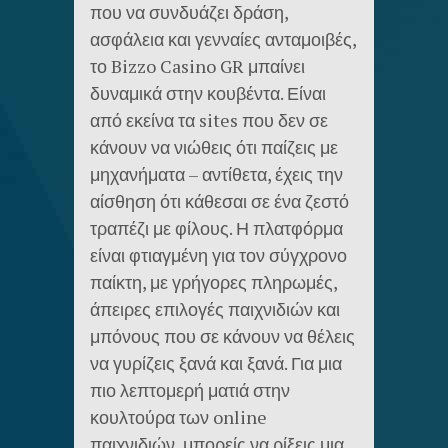
που να συνδυάζει δράση,
ασφάλεια και γενναίες ανταμοιβές,
το Bizzo Casino GR μπαίνει
δυναμικά στην κουβέντα. Είναι
από εκείνα τα sites που δεν σε
κάνουν να νιώθεις ότι παίζεις με
μηχανήματα – αντίθετα, έχεις την
αίσθηση ότι κάθεσαι σε ένα ζεστό
τραπέζι με φίλους. Η πλατφόρμα
είναι φτιαγμένη για τον σύγχρονο
παίκτη, με γρήγορες πληρωμές,
άπειρες επιλογές παιχνιδιών και
μπόνους που σε κάνουν να θέλεις
να γυρίζεις ξανά και ξανά. Για μια
πιο λεπτομερή ματιά στην
κουλτούρα των online
παιχνιδιών, μπορείς να ρίξεις μια