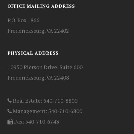
OFFICE MAILING ADDRESS
P.O. Box 1866
Fredericksburg, VA 22402
PHYSICAL ADDRESS
10950 Pierson Drive, Suite 600
Fredericksburg, VA 22408
Real Estate:
540-710-8800
Management:
540-710-6800
Fax:
540-710-6743