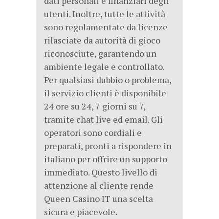
dati personali e finanziari degli
utenti. Inoltre, tutte le attività
sono regolamentate da licenze
rilasciate da autorità di gioco
riconosciute, garantendo un
ambiente legale e controllato.
Per qualsiasi dubbio o problema,
il servizio clienti è disponibile
24 ore su 24, 7 giorni su 7,
tramite chat live ed email. Gli
operatori sono cordiali e
preparati, pronti a rispondere in
italiano per offrire un supporto
immediato. Questo livello di
attenzione al cliente rende
Queen Casino IT una scelta
sicura e piacevole.