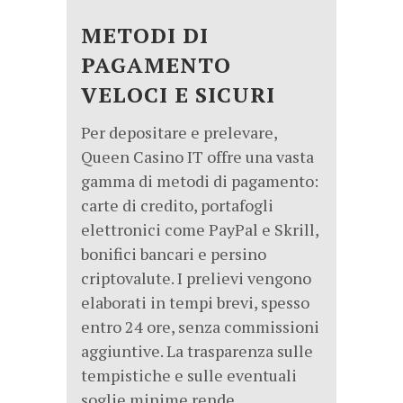
METODI DI
PAGAMENTO
VELOCI E SICURI
Per depositare e prelevare,
Queen Casino IT offre una vasta
gamma di metodi di pagamento:
carte di credito, portafogli
elettronici come PayPal e Skrill,
bonifici bancari e persino
criptovalute. I prelievi vengono
elaborati in tempi brevi, spesso
entro 24 ore, senza commissioni
aggiuntive. La trasparenza sulle
tempistiche e sulle eventuali
soglie minime rende