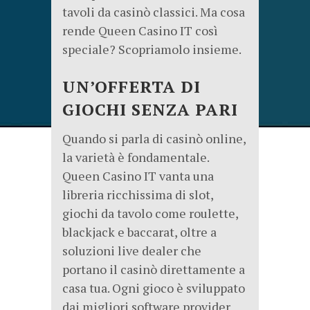
tavoli da casinò classici. Ma cosa
rende Queen Casino IT così
speciale? Scopriamolo insieme.
UN’OFFERTA DI
GIOCHI SENZA PARI
Quando si parla di casinò online,
la varietà è fondamentale.
Queen Casino IT vanta una
libreria ricchissima di slot,
giochi da tavolo come roulette,
blackjack e baccarat, oltre a
soluzioni live dealer che
portano il casinò direttamente a
casa tua. Ogni gioco è sviluppato
dai migliori software provider