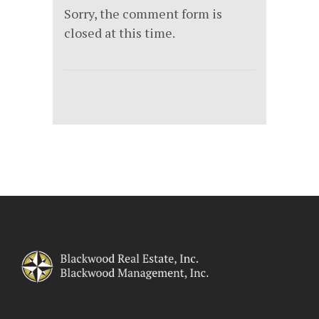
Sorry, the comment form is
closed at this time.