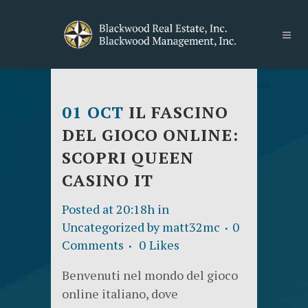
01 OCT
IL FASCINO
DEL GIOCO ONLINE:
SCOPRI QUEEN
CASINO IT
Posted at 20:18h
in
Uncategorized
by
matt32mc
0
Comments
0
Likes
Benvenuti nel mondo del gioco
online italiano, dove