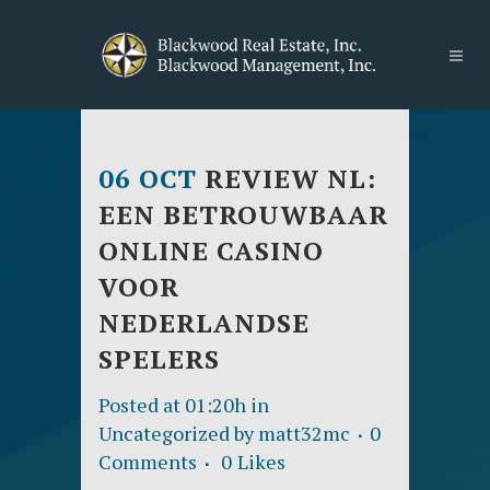
06 OCT
REVIEW NL:
EEN BETROUWBAAR
ONLINE CASINO
VOOR
NEDERLANDSE
SPELERS
Posted at 01:20h
in
Uncategorized
by
matt32mc
0
Comments
0
Likes