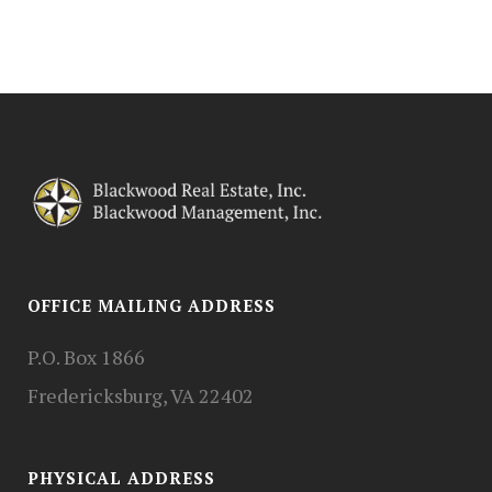
OFFICE MAILING ADDRESS
P.O. Box 1866
Fredericksburg, VA 22402
PHYSICAL ADDRESS