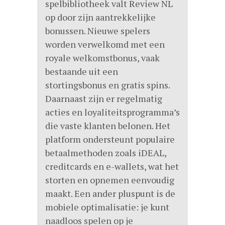
spelbibliotheek valt Review NL
op door zijn aantrekkelijke
bonussen. Nieuwe spelers
worden verwelkomd met een
royale welkomstbonus, vaak
bestaande uit een
stortingsbonus en gratis spins.
Daarnaast zijn er regelmatig
acties en loyaliteitsprogramma’s
die vaste klanten belonen. Het
platform ondersteunt populaire
betaalmethoden zoals iDEAL,
creditcards en e-wallets, wat het
storten en opnemen eenvoudig
maakt. Een ander pluspunt is de
mobiele optimalisatie: je kunt
naadloos spelen op je