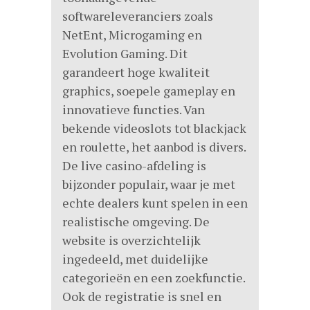
softwareleveranciers zoals
NetEnt, Microgaming en
Evolution Gaming. Dit
garandeert hoge kwaliteit
graphics, soepele gameplay en
innovatieve functies. Van
bekende videoslots tot blackjack
en roulette, het aanbod is divers.
De live casino-afdeling is
bijzonder populair, waar je met
echte dealers kunt spelen in een
realistische omgeving. De
website is overzichtelijk
ingedeeld, met duidelijke
categorieën en een zoekfunctie.
Ook de registratie is snel en