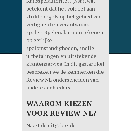
Kansspelautoriteit (Ksa), wat
betekent dat het voldoet aan
strikte regels op het gebied van
veiligheid en verantwoord
spelen. Spelers kunnen rekenen
op eerlijke
spelomstandigheden, snelle
uitbetalingen en uitstekende
klantenservice. In dit gastartikel
bespreken we de kenmerken die
Review NL onderscheiden van
andere aanbieders.
WAAROM KIEZEN
VOOR REVIEW NL?
Naast de uitgebreide