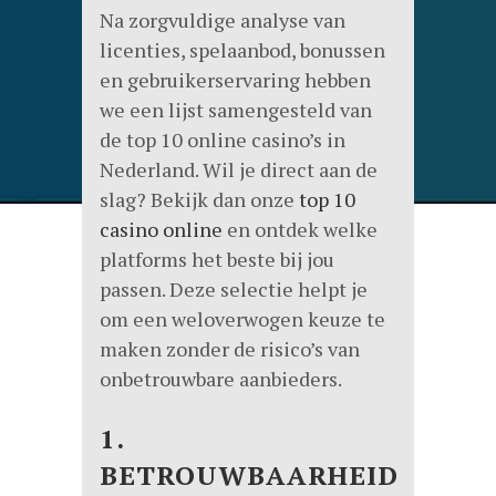
Na zorgvuldige analyse van
licenties, spelaanbod, bonussen
en gebruikerservaring hebben
we een lijst samengesteld van
de top 10 online casino’s in
Nederland. Wil je direct aan de
slag? Bekijk dan onze
top 10
casino online
en ontdek welke
platforms het beste bij jou
passen. Deze selectie helpt je
om een weloverwogen keuze te
maken zonder de risico’s van
onbetrouwbare aanbieders.
1.
BETROUWBAARHEID