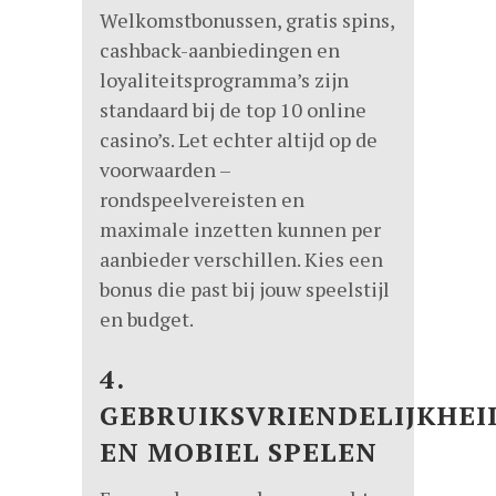
Welkomstbonussen, gratis spins,
cashback-aanbiedingen en
loyaliteitsprogramma’s zijn
standaard bij de top 10 online
casino’s. Let echter altijd op de
voorwaarden –
rondspeelvereisten en
maximale inzetten kunnen per
aanbieder verschillen. Kies een
bonus die past bij jouw speelstijl
en budget.
4.
GEBRUIKSVRIENDELIJKHEI
EN MOBIEL SPELEN