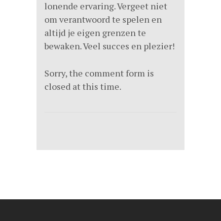
lonende ervaring. Vergeet niet
om verantwoord te spelen en
altijd je eigen grenzen te
bewaken. Veel succes en plezier!
Sorry, the comment form is
closed at this time.