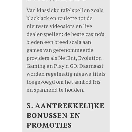
Van klassieke tafelspellen zoals
blackjack en roulette tot de
nieuwste videoslots en live
dealer-spellen: de beste casino’s
bieden een breed scala aan
games van gerenommeerde
providers als NetEnt, Evolution
Gaming en Play’n GO. Daarnaast
worden regelmatig nieuwe titels
toegevoegd om het aanbod fris
en spannend te houden.
3. AANTREKKELIJKE
BONUSSEN EN
PROMOTIES