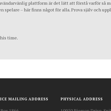
ndarvänlig plattform är det lätt att förstå varför så må
n spelare – här finns något för alla. Prova själv och upp
his time.
ICE MAILING ADDRESS
PHYSICAL ADDRESS
. Box 1866
10950 Pierson Drive, Sui