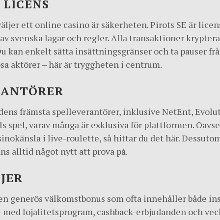
 LICENS
äljer ett online casino är säkerheten. Pirots SE är lice
 av svenska lagar och regler. Alla transaktioner krypte
 Du kan enkelt sätta insättningsgränser och ta pauser 
ösa aktörer – här är tryggheten i centrum.
RANTÖRER
ldens främsta spelleverantörer, inklusive NetEnt, Evol
tals spel, varav många är exklusiva för plattformen. Oavs
casinokänsla i live-roulette, så hittar du det här. Dessut
ns alltid något nytt att prova på.
JER
v en generös välkomstbonus som ofta innehåller både in
ed lojalitetsprogram, cashback-erbjudanden och veckov