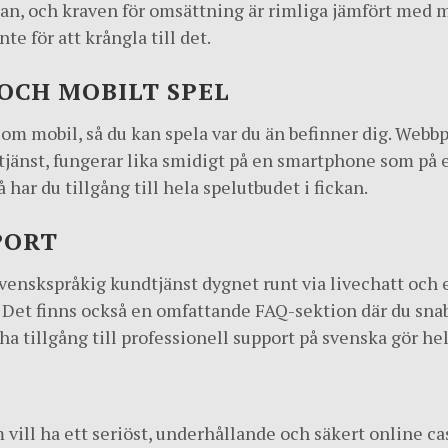
dan, och kraven för omsättning är rimliga jämfört med
nte för att krångla till det.
OCH MOBILT SPEL
 som mobil, så du kan spela var du än befinner dig. Webb
dtjänst, fungerar lika smidigt på en smartphone som på
har du tillgång till hela spelutbudet i fickan.
PORT
svenskspråkig kundtjänst dygnet runt via livechatt och 
 Det finns också en omfattande FAQ-sektion där du snab
 ha tillgång till professionell support på svenska gör h
m vill ha ett seriöst, underhållande och säkert online c